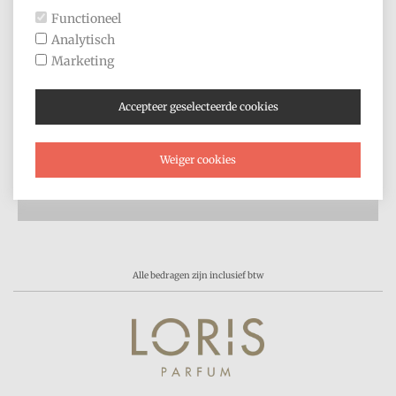
Algemene voorwaarden
Functioneel
Privacyverklaring
Analytisch
Goedkope parfum kopen
Marketing
Gratis proefmonsters parfum
Accepteer geselecteerde cookies
Loris Parfum Nederland
Weiger cookies
Alle bedragen zijn inclusief btw