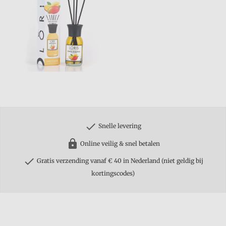
check
Snelle levering
https
Online veilig & snel betalen
check
Gratis verzending vanaf € 40 in Nederland (niet geldig bij
kortingscodes)