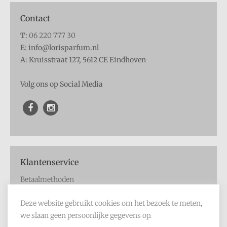
Contact
T:
06 220 777 30
E: info@lorisparfum.nl
A: Kruisstraat 127, 5612 CE Eindhoven
Volg ons op Social Media
Klantenservice
Betaalmethoden
Verzendmethoden
Deze website gebruikt cookies om het bezoek te meten,
Retourmogelijkheden
we slaan geen persoonlijke gegevens op.