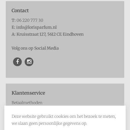
Contact
T:
06 220 777 30
E: info@lorisparfum.nl
A: Kruisstraat 127, 5612 CE Eindhoven
Volg ons op Social Media
Klantenservice
Betaalmethoden
Verzendmethoden
Deze website gebruikt cookies om het bezoek te meten,
Retourmogelijkheden
we slaan geen persoonlijke gegevens op.