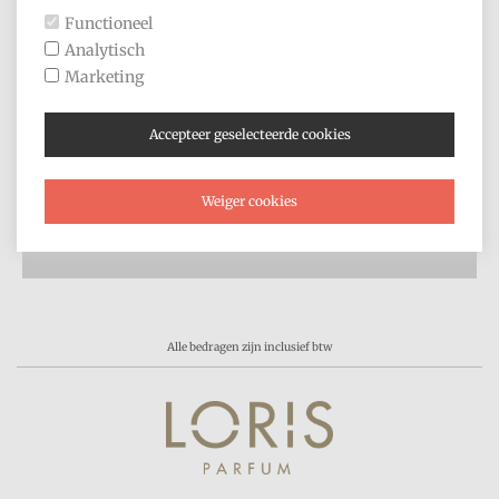
Algemene voorwaarden
Functioneel
Privacyverklaring
Analytisch
Goedkope parfum kopen
Marketing
Gratis proefmonsters parfum
Accepteer geselecteerde cookies
Loris Parfum Nederland
Weiger cookies
Alle bedragen zijn inclusief btw