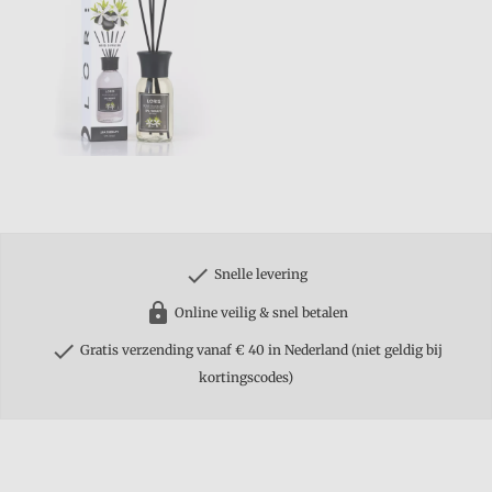
check
Snelle levering
https
Online veilig & snel betalen
check
Gratis verzending vanaf € 40 in Nederland (niet geldig bij
kortingscodes)